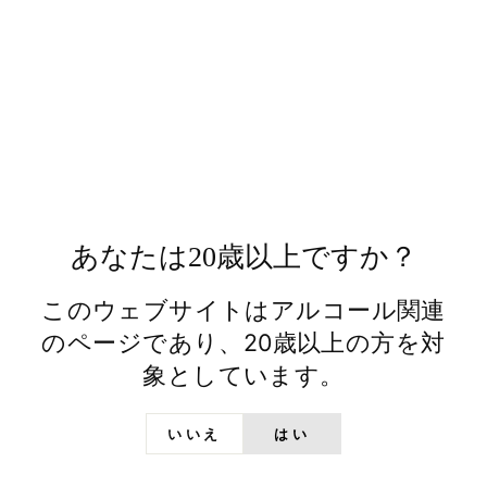
東京ウイスキー＆スピリッツコンペティション
2026：銀賞
International Wine & Spirit Competition
2026：銀賞
送料について
商品についてのお問い合わせ
あなたは20歳以上ですか？
Facebook
X
Facebookでシェア
Xでシェア
で
Pinterest
で
Pinterestでピン
このウェブサイトはアルコール関連
シ
で
ツ
ェ
ピ
イ
のページであり、20歳以上の方を対
ア
ン
ー
象としています。
ト
いいえ
はい