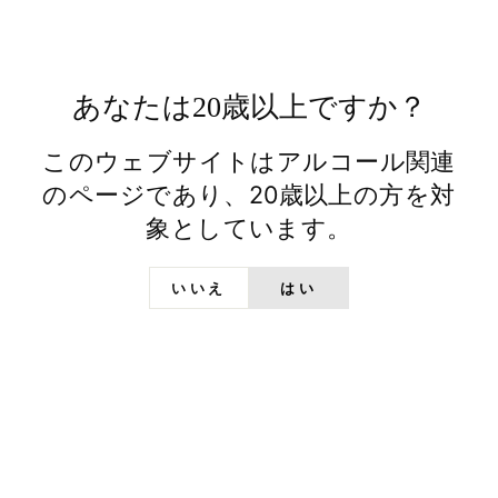
シ
で
ツ
ェ
ピ
イ
ア
ン
ー
ト
あなたは20歳以上ですか？
このウェブサイトはアルコール関連
のページであり、20歳以上の方を対
象としています。
いいえ
はい
ABOUT US
日の丸ウイスキーとは
文政六年（1823 年）より日本酒の蔵元として
歩み、常陸野ネストビールなど独自の酒造りに
挑み続けてきた木内酒造。次なる夢は、日本な