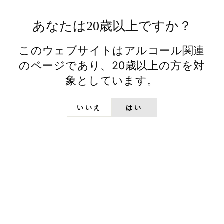
あなたは20歳以上ですか？
このウェブサイトはアルコール関連
のページであり、20歳以上の方を対
象としています。
いいえ
はい
ABOUT US
日の丸ウイスキーとは
文政六年（1823 年）より日本酒の蔵元として
歩み、常陸野ネストビールなど独自の酒造りに
挑み続けてきた木内酒造。次なる夢は、日本な
らではの、木内酒造だから生み出せるジャパニ
ーズウイスキーを世界へ掲げることでした。