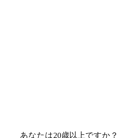
The International Wine & Spirit Competition
2025：銅賞
送料について
商品についてのお問い合わせ
Facebook
X
Facebookでシェア
Xでシェア
で
Pinterest
で
Pinterestでピン
シ
で
ツ
ェ
ピ
イ
ア
ン
ー
ト
あなたは20歳以上ですか？