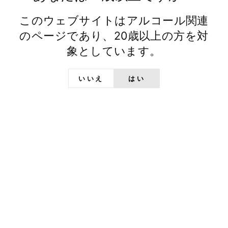
このウェブサイトはアルコール関連
のページであり、20歳以上の方を対
象としています。
ABOUT US
日の丸ウイスキーとは
いいえ
はい
文政六年（1823 年）より日本酒の蔵元として
歩み、常陸野ネストビールなど独自の酒造りに
挑み続けてきた木内酒造。次なる夢は、日本な
らではの、木内酒造だから生み出せるジャパニ
ーズウイスキーを世界へ掲げることでした。
詳しくみる