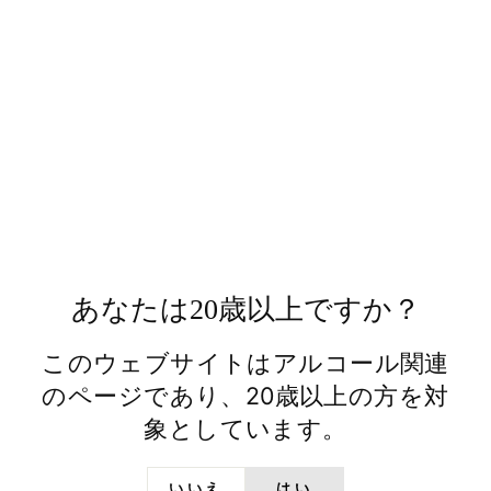
ト
ABOUT US
日の丸ウイスキーとは
あなたは20歳以上ですか？
文政六年（1823 年）より日本酒の蔵元として
このウェブサイトはアルコール関連
歩み、常陸野ネストビールなど独自の酒造りに
のページであり、20歳以上の方を対
挑み続けてきた木内酒造。次なる夢は、日本な
らではの、木内酒造だから生み出せるジャパニ
象としています。
ーズウイスキーを世界へ掲げることでした。
いいえ
はい