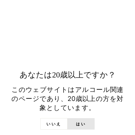
日の丸ウイスキー バー
日の丸ウイスキー バー
ボンバレル NO.2168
ボンバレル NO.2459
¥9,900
¥8,800
販売終了
販売終了
あなたは20歳以上ですか？
このウェブサイトはアルコール関連
のページであり、20歳以上の方を対
象としています。
日の丸ウイスキー
日の丸ウイスキー ブレ
THE 1ST EDITION
ンデッドニューボーン
2022
¥5,500
¥5,500
いいえ
はい
販売終了