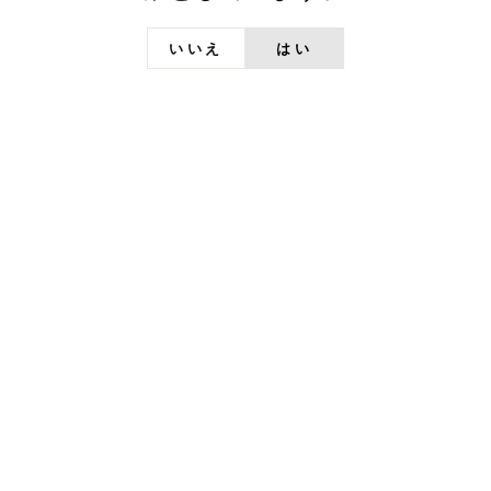
挑み続けてきた木内酒造。次なる夢は、日本な
らではの、木内酒造だから生み出せるジャパニ
いいえ
はい
ーズウイスキーを世界へ掲げることでした。
詳しくみる