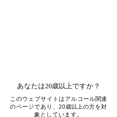
で
Pinterest
で
Pinterestでピン
シ
で
ツ
ェ
ピ
イ
ア
ン
ー
ト
あなたは20歳以上ですか？
ABOUT US
日の丸ウイスキーとは
このウェブサイトはアルコール関連
文政六年（1823 年）より日本酒の蔵元として
のページであり、20歳以上の方を対
歩み、常陸野ネストビールなど独自の酒造りに
象としています。