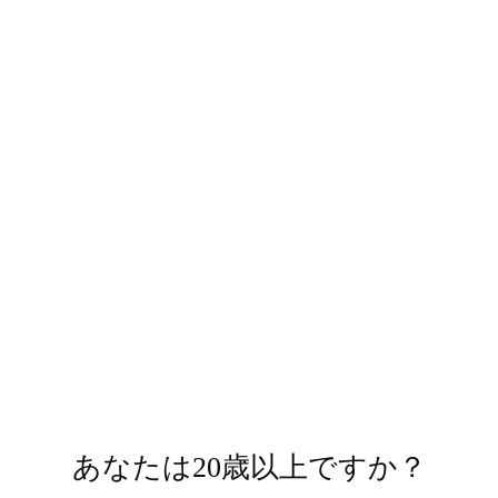
日の丸ウイスキー チェ
日の丸ウイスキー バー
リーブランデー カスク
ボンバレル NO.2308
フィニッシュ NO.C-
¥8,800
8106
¥9,900
販売終了
あなたは20歳以上ですか？