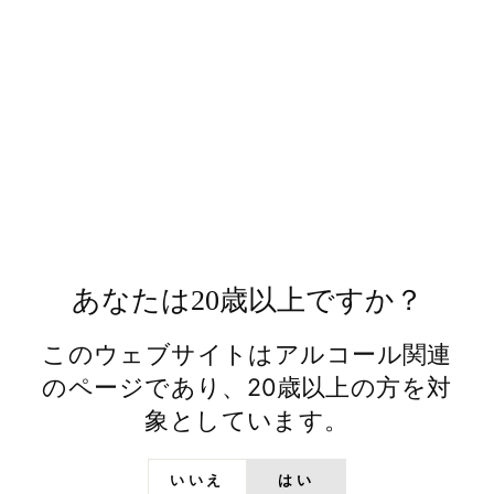
Facebook
X
Facebookでシェア
Xでシェア
で
Pinterest
で
Pinterestでピン
シ
で
ツ
ェ
ピ
イ
ア
ン
ー
ト
あなたは20歳以上ですか？
このウェブサイトはアルコール関連
のページであり、20歳以上の方を対
象としています。
ABOUT US
日の丸ウイスキーとは
いいえ
はい
文政六年（1823 年）より日本酒の蔵元として