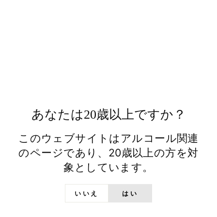
このたび、弊社のウイスキー蒸溜所である八郷蒸溜
所は、国産モルトの他、原材料としての小麦、米な
どもジャパニーズにこだわった幅広いウイスキー造
りへの取組が評価され、「ベスト・ジャパニーズ・
クラフト・ディスティラリー・オブ・ザ・イヤー」
に決定いたしました。
木内酒造は茨城県で作られる穀物や農産物を積極的
に用いた酒造りで、独自の味わいとストーリー性の
あるモノづくりにチャレンジしてきた酒蔵でもあり
あなたは20歳以上ですか？
ます。
八郷蒸溜所では、200年の酒造りの歴史で培ってき
このウェブサイトはアルコール関連
た技術、知識を元に、モルトウイスキーの他、グレ
のページであり、20歳以上の方を対
ーンウイスキーも醸造から手掛けることで、味わい
象としています。
豊かな幅広いジャパニーズウイスキー造りを可能に
しました。
いいえ
はい
お客様に楽しんでいただける商品づくり、企画づく
りを目指して、八郷蒸溜所、日の丸ウイスキーはこ